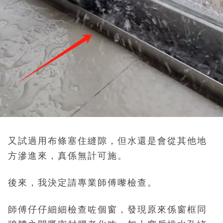
又試過用布條塞住縫隙，但水還是會從其他地
方滲進來，真係無計可施。
後來，我決定請專業師傅嚟檢查。
師傅仔仔細細檢查咗個窗，發現原來係窗框同