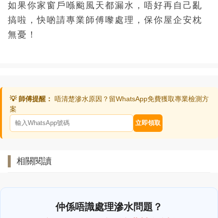
如果你家窗戶喺颱風天都漏水，唔好再自己亂
搞啦，快啲請專業師傅嚟處理，保你屋企安枕
無憂！
💡 師傅提醒：
唔清楚滲水原因？留WhatsApp免費獲取專業檢測方
案
立即領取
相關閱讀
仲係唔識處理滲水問題？