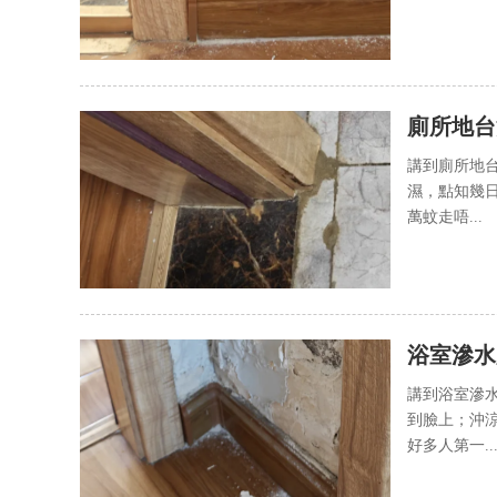
廁所地台
花冤枉錢
講到廁所地
濕，點知幾
萬蚊走唔...
浴室滲水
源
講到浴室滲
到臉上；沖
好多人第一..