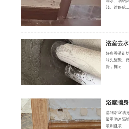
滴水、牆紙
淺、維修成..
浴室去水
好多香港街
味先醒覺。
覺，拖耐...
浴室牆身
錢
講到浴室牆
嚴重啲連隔
噴劑亂噴...