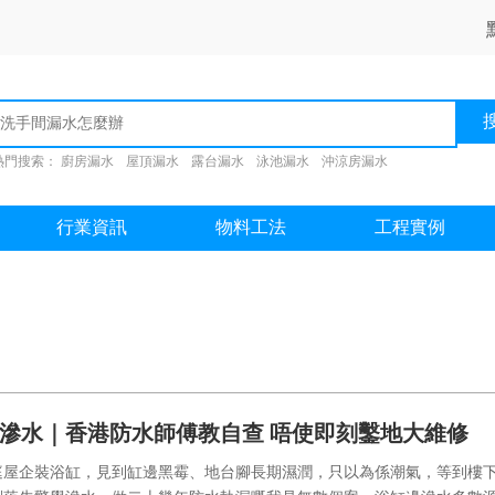
熱門搜索：
廚房漏水
屋頂漏水
露台漏水
泳池漏水
沖涼房漏水
行業資訊
物料工法
工程實例
滲水｜香港防水師傅教自查 唔使即刻鑿地大維修
庭屋企裝浴缸，見到缸邊黑霉、地台腳長期濕潤，只以為係潮氣，等到樓