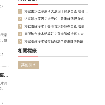
-17
1
浴室去水位滲漏 4 大成因｜簡易自查 唔使鑿
地慳維修費
2
浴室滲水原因 7 大元凶｜香港師傅親身解構
天花滴水牆身發霉根源
亂
3
浴缸邊緣滲水｜香港防水師傅教自查 唔使即
刻鑿地大維修
4
廁所地台滲水點算好？香港師傅拆解 4 大成
南天潮
因 + 自查技巧 免亂花冤枉錢
水，幾
5
浴室牆身滲水發霉點解決？香港師傅拆解 5
大元凶 自查免花冤枉錢
相關標籤
-17
其他漏水
霉根
至水滴
煩。
-17