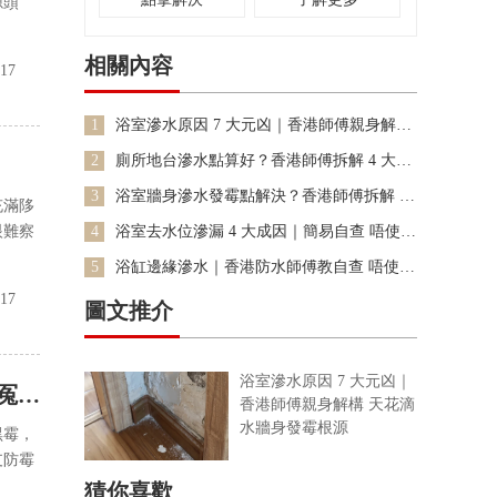
搞到傢俬地板都浸壞。
源頭
跟住快啲搵專業防水師
傅嚟睇下，睇下係邊度
相關內容
-17
漏水，快啲整返好，唔
好等問題愈嚟愈嚴重
1
浴室滲水原因 7 大元凶｜香港師傅親身解構
啦！
天花滴水牆身發霉根源
2
廁所地台滲水點算好？香港師傅拆解 4 大成
因 + 自查技巧 免亂花冤枉錢
3
浴室牆身滲水發霉點解決？香港師傅拆解 5
充滿陊
大元凶 自查免花冤枉錢
眼難察
4
浴室去水位滲漏 4 大成因｜簡易自查 唔使鑿
地慳維修費
5
浴缸邊緣滲水｜香港防水師傅教自查 唔使即
刻鑿地大維修
-17
圖文推介
浴室滲水原因 7 大元凶｜
冤枉
香港師傅親身解構 天花滴
水牆身發霉根源
黑霉，
支防霉
猜你喜歡