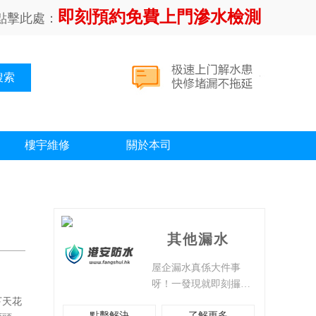
即刻預約免費上門滲水檢測
點擊此處：
樓宇維修
關於本司
其他漏水
屋企漏水真係大件事
呀！一發現就即刻攞盆
啊桶啊去接住水，唔好
下天花
點擊解決
了解更多