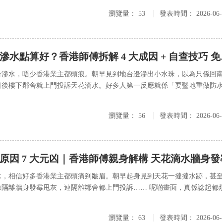
瀏覽量：
53
發表時間：
2026-06
滲水點算好？香港師傅拆解 4 大成因 + 自查技巧 免
台滲水，唔少香港業主都頭痕。朝早見到地台邊滲出小水珠，以為只係回
日後樓下鄰舍就上門投訴天花滴水。好多人第一反應就係「要鑿地重做防
瀏覽量：
56
發表時間：
2026-06
原因 7 大元凶｜香港師傅親身解構 天花滴水牆身發
水，相信好多香港業主都頭痛到皺眉。朝早起身見到天花一撻撻水跡，甚
涼隔離牆身發霉甩灰，連隔離鄰舍都上門投訴…… 呢啲畫面，真係諗起都
.
瀏覽量：
63
發表時間：
2026-06