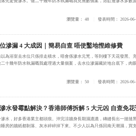
剝落先驚覺滲水。做二十幾年防水執漏嘅我見無數個案，浴缸邊滲水多數
.
瀏覽量：
48
發表時間：
2026-06
位滲漏 4 大成因｜簡易自查 唔使鑿地慳維修費
坊以為浴室去水位只係排走積水，唔會係滲水元兇，等到樓下天花發黑、
做二十幾年防水執漏嘅我處理過大量個案，去水位滲漏藏於地台底下，肉
瀏覽量：
50
發表時間：
2026-06
滲水發霉點解決？香港師傅拆解 5 大元凶 自查免花
身滲水，好多香港業主都頭痕。沖完涼牆身長期濕漉漉，磚縫長出一撻撻
離睡房的牆紙都剝落、灰水碎碎掉下來。不少人以為只係回南天潮濕，買