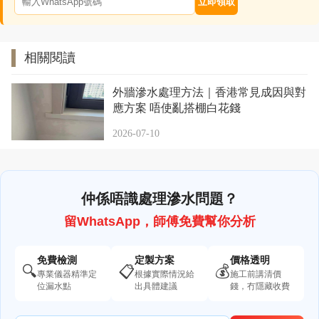
立即領取
相關閱讀
外牆滲水處理方法｜香港常見成因與對
應方案 唔使亂搭棚白花錢
2026-07-10
仲係唔識處理滲水問題？
留WhatsApp，師傅免費幫你分析
免費檢測
定製方案
價格透明
🔍
📋
💰
專業儀器精準定
根據實際情況給
施工前講清價
位漏水點
出具體建議
錢，冇隱藏收費