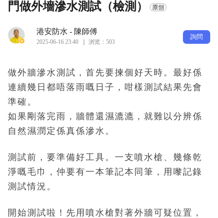
門做外墻滲水測試（檢測）
港安防水 - 陳師傅
詢問
2025-06-16 23:40
浏览：503
做外牆滲水測試，首先要揀個好天時。
最好係
連續幾日都唔落雨嘅日子，咁樣測試結果先會
準確。
如果剛落完雨，牆體還濕漉漉，就難以分辨係
自然濕潤定係真係滲水。
測試前，要準備好工具。
一支噴水槍、幾條乾
淨嘅毛巾，仲要有一本筆記本同筆，用嚟記錄
測試情況。
開始測試啦！
先用噴水槍對著外牆可疑位置，