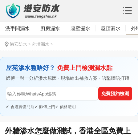
洗手間漏水
廚房漏水
牆壁漏水
屋頂漏水
外
港安防水
>
外墻漏水
>
屋苑滲水整唔好？
免費上門檢測漏水點
師傅一對一分析滲水原因 · 現場給出補救方案 · 唔鑿牆唔打磚
免費預約檢測
✔ 香港實體門店
✔ 師傅上門
✔ 價格透明
外牆渗水怎麼做測試，香港全區免費上