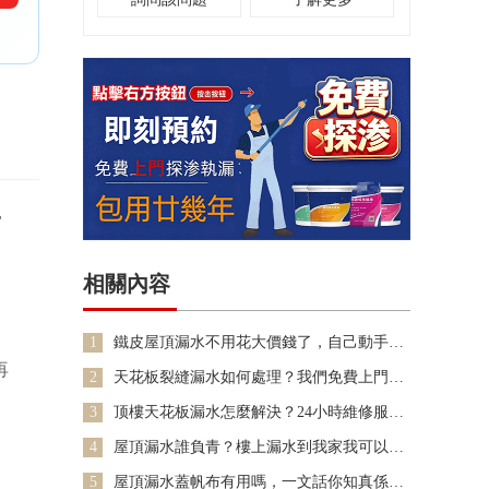
免損壞家具。再迅速聯
繫專業防水師傅上門檢
查，確定漏水原因後進
行修補，以免問題加
重，影響居住安全。
，
相關內容
1
鐵皮屋頂漏水不用花大價錢了，自己動手解
決不要相信騙局
再
2
天花板裂縫漏水如何處理？我們免費上門勘
察給出維修方案
3
顶樓天花板漏水怎麼解決？24小時維修服務
咨詢
4
屋頂漏水誰負青？樓上漏水到我家我可以上
去打他一頓嗎
5
屋頂漏水蓋帆布有用嗎，一文話你知真係有