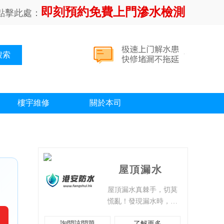
即刻預約免費上門滲水檢測
點擊此處：
樓宇維修
關於本司
屋頂漏水
屋頂漏水真棘手，切莫
慌亂！發現漏水時，先
在屋內用容器接水，避
詢問該問題
了解更多