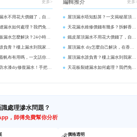
編輯推介
更多>
更多
用花大價錢了，自己動手解決不要相信騙局
屋頂漏水唔知點算？一文揭秘屋頂漏水要找誰
如何處理？我們免費上門勘察給出維修方案
天花漏水維修價錢有幾多？拆解香港市場收費邏輯
水怎麼解決？24小時維修服務咨詢
鐵皮屋頂漏水不用花大價錢了，自己動手解決不要相信騙局
青？樓上漏水到我家我可以上去打他一頓嗎
屋頂漏水 diy怎麼自己解決，在香港處理屋頂漏水
布有用嗎，一文話你知真係有用咩？
屋頂漏水誰負青？樓上漏水到我家我可以上去打他一頓嗎
水漆diy修復漏水！手把手包教會
天花板裂縫漏水如何處理？我們免費上門勘察給出維修方案
唔識處理滲水問題？
sApp，師傅免費幫你分析
案
價格透明
💰