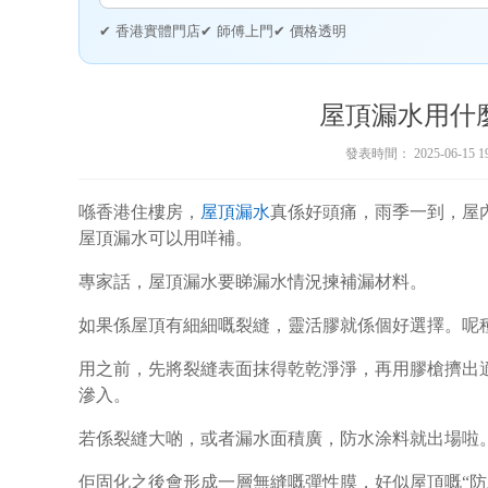
✔ 香港實體門店
✔ 師傅上門
✔ 價格透明
屋頂漏水用什
發表時間：
2025-06-15 1
喺香港住樓房，
屋頂漏水
真係好頭痛，雨季一到，屋
屋頂漏水可以用咩補。
專家話，屋頂漏水要睇漏水情況揀補漏材料。
如果係屋頂有細細嘅裂縫，靈活膠就係個好選擇。呢
用之前，先將裂縫表面抹得乾乾淨淨，再用膠槍擠出
滲入。
若係裂縫大啲，或者漏水面積廣，防水涂料就出場啦
佢固化之後會形成一層無縫嘅彈性膜，好似屋頂嘅“防