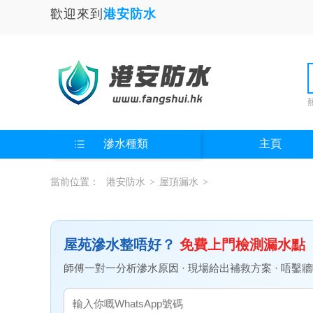
歡迎來到
港安防水
滲水種類
主頁
當前位置：
港安防水
>
屋頂漏水
>
屋苑滲水整唔好？
免費上門檢測漏水點
師傅一對一分析滲水原因 · 現場給出補救方案 · 唔鑿