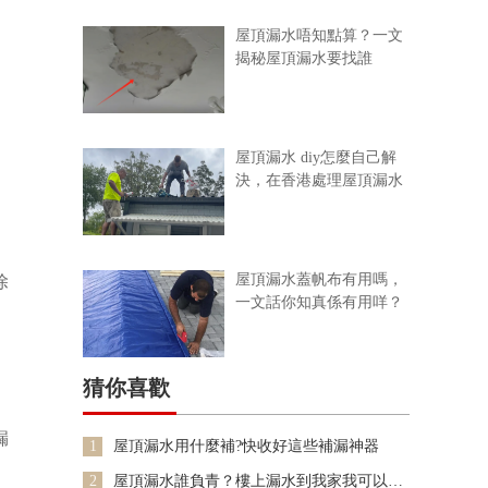
屋頂漏水唔知點算？一文
揭秘屋頂漏水要找誰
屋頂漏水 diy怎麼自己解
決，在香港處理屋頂漏水
屋頂漏水蓋帆布有用嗎，
除
一文話你知真係有用咩？
猜你喜歡
漏
1
屋頂漏水用什麼補?快收好這些補漏神器
2
屋頂漏水誰負青？樓上漏水到我家我可以上