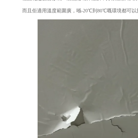
而且佢適用溫度範圍廣，喺-20℃到80℃嘅環境都