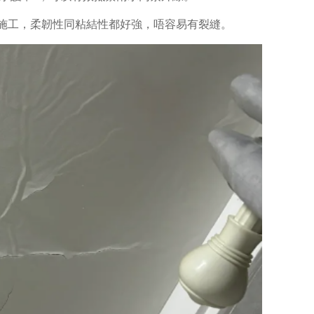
可以施工，柔韌性同粘結性都好強，唔容易有裂縫。