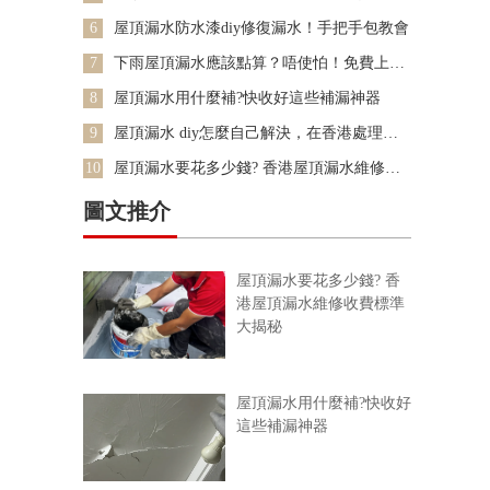
用咩？
6
屋頂漏水防水漆diy修復漏水！手把手包教會
7
下雨屋頂漏水應該點算？唔使怕！免費上門
勘察漏水問題
8
屋頂漏水用什麼補?快收好這些補漏神器
9
屋頂漏水 diy怎麼自己解決，在香港處理屋
頂漏水
10
屋頂漏水要花多少錢? 香港屋頂漏水維修收
費標準大揭秘
圖文推介
屋頂漏水要花多少錢? 香
港屋頂漏水維修收費標準
大揭秘
屋頂漏水用什麼補?快收好
這些補漏神器