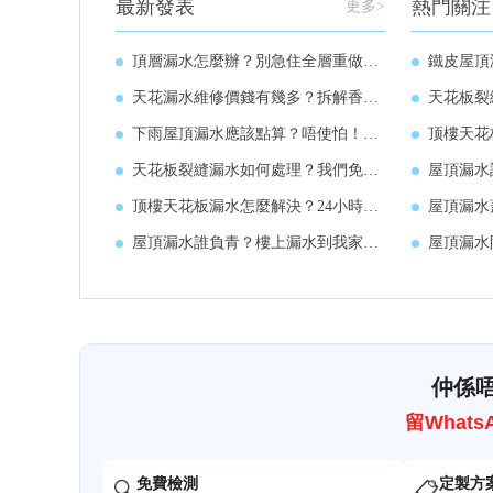
最新發表
熱門關注
更多>
頂層漏水怎麼辦？別急住全層重做防水24小時免費上門檢測
鐵皮屋頂漏水不
天花漏水維修價錢有幾多？拆解香港市場收費邏輯
天花板裂縫漏水
下雨屋頂漏水應該點算？唔使怕！免費上門勘察漏水問題
顶樓天花板漏
天花板裂縫漏水如何處理？我們免費上門勘察給出維修方案
屋頂漏水誰負
顶樓天花板漏水怎麼解決？24小時維修服務咨詢
屋頂漏水蓋帆
屋頂漏水誰負青？樓上漏水到我家我可以上去打他一頓嗎
屋頂漏水防
仲係
留What
免費檢測
定製方
🔍
📋