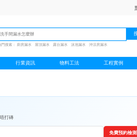
熱門搜索：
廚房漏水
屋頂漏水
露台漏水
泳池漏水
沖涼房漏水
行業資訊
物料工法
工程實例
牆唔打磚
免費預約檢測