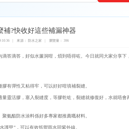
麼補?快收好這些補漏神器
9:10:36
|
來源：
防水之家
|
瀏覽量：
396
內滴答滴答，好似水簾洞咁，煩到唔得咗。今日就同大家分享下
種膠有彈性又粘得牢，可以好好咁填補裂縫。
適量靈活膠，塞入裂縫度，等膠乾咗，裂縫就修復好，水就唔會
。聚氨酯防水涂料係好多專家都推薦嘅材料。
水護甲”，可以有效抵禦雨水同紫外線。