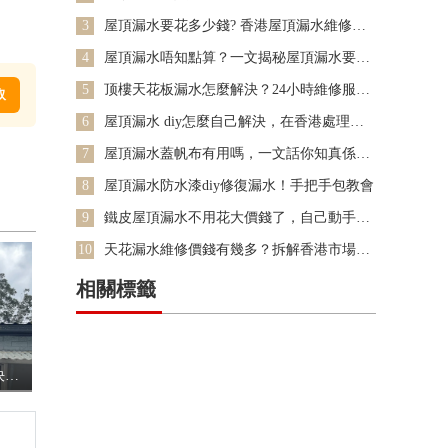
去打他一頓嗎
3
屋頂漏水要花多少錢? 香港屋頂漏水維修收
費標準大揭秘
4
屋頂漏水唔知點算？一文揭秘屋頂漏水要找
誰
5
顶樓天花板漏水怎麼解決？24小時維修服務
取
咨詢
6
屋頂漏水 diy怎麼自己解決，在香港處理屋
頂漏水
7
屋頂漏水蓋帆布有用嗎，一文話你知真係有
用咩？
8
屋頂漏水防水漆diy修復漏水！手把手包教會
9
鐵皮屋頂漏水不用花大價錢了，自己動手解
決不要相信騙局
10
天花漏水維修價錢有幾多？拆解香港市場收
費邏輯
相關標籤
屋頂漏水 diy怎麼自己解決，在香港處理屋頂漏水