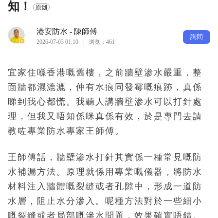
知！
港安防水 - 陳師傅
詢問
2026-07-03 01:10
浏览：461
宜家住喺香港嘅舊樓，之前牆壁渗水嚴重，整
面牆都濕漉漉，仲有水痕同發霉嘅痕跡，真係
睇到我心都慌。我聽人講牆壁渗水可以打針處
理，但我又唔知係咪真係有效，於是專門去請
教咗專業防水專家王師傅。
王師傅話，牆壁渗水打針其實係一種常見嘅防
水補漏方法。原理就係用專業嘅儀器，將防水
材料注入牆體嘅裂縫或者孔隙中，形成一道防
水層，阻止水分滲入。呢種方法對於一些細小
嘅裂縫或者局部嘅滲水問題，效果確實唔錯。