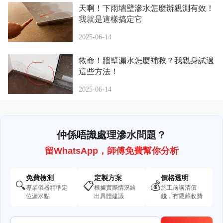
天啊！下雨墻壁滲水怎麼辦親測有效！
我就是這樣搞定它
2025-06-14
救命！牆壁漏水怎麼補救？我親身試過
這些方法！
2025-06-14
仲係唔識處理滲水問題？
留WhatsApp，師傅免費幫你分析
免費檢測
定製方案
價格透明
🔍
📋
💰
專業儀器精準定
根據實際情況給
施工前講清價
位漏水點
出具體建議
錢，冇隱藏收費