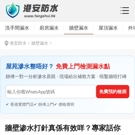
洗手間漏水
廚房漏水
牆壁漏水
屋頂漏水
外
港安防水
>
牆壁漏水
>
屋苑滲水整唔好？
免費上門檢測漏水點
師傅一對一分析滲水原因 · 現場給出補救方案 · 唔鑿牆唔打磚
免費預約檢測
✔ 香港實體門店
✔ 師傅上門
✔ 價格透明
牆壁渗水打針真係有效咩？專家話你