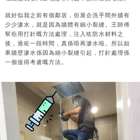
就好似我之前有個鄰居，佢屋企洗手間外牆有
少少滲水，就是因為牆體有細小裂縫。王師傅
幫佢用打針嘅方法處理，注入咗防水材料之
後，過咗一段時間，真係唔再滲水啦。所以如
果牆壁滲水係因為細小裂縫引起，打針處理係
一個值得考慮嘅方法。